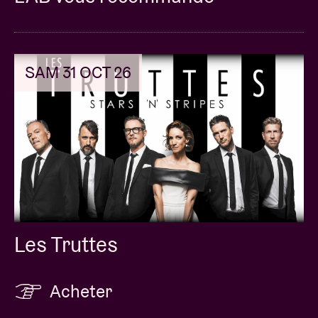
charismatique, des titres ultra solides et un
fantastique groupe en live promettent une soirée
rock incontournable ! The Lemonheads vous attend
le 16 mai à l’AB. Un rendez-vous avec l’histoire à ne
SAM 31 OCT 26
pas rater !
Concert pictures © Karel Uyttendaele
Les Truttes
Acheter