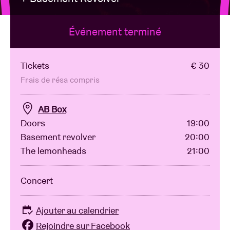
Événement terminé
Location de salles
BRDCST
Tickets
€ 30
Frais de résa compris
ABtv
AB Box
Doors
19:00
Chèque-concert
Basement revolver
20:00
The lemonheads
21:00
À propos de l'AB
Concert
Contact
Ajouter au calendrier
Rejoindre sur Facebook