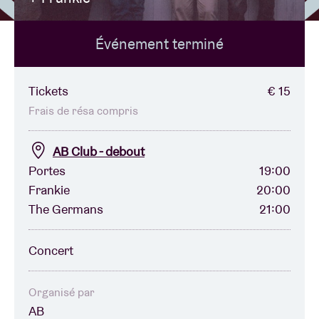
Événement terminé
Location de salles
BRDCST
Tickets
€ 15
Frais de résa compris
ABtv
AB Club - debout
Portes
19:00
Chèque-concert
Frankie
20:00
The Germans
21:00
À propos de l'AB
Concert
Contact
Organisé par
AB