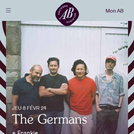
Fermer
Mon AB
FR
Agenda
Projets
Actualités
Infos visiteurs
JEU 8 FÉVR 24
The Germans
AB ❤ you
+ Frankie