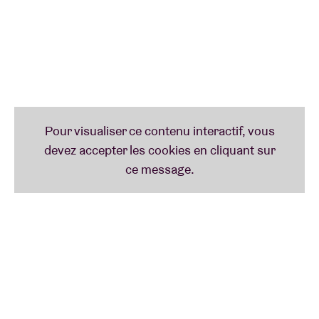
Spirituality' sortira sur Cortizona en janvier 2024.
Frankie
, le groupe qui a ignoré produire de la
musique jusqu'à ce qu'il construise sa propre
machine à disques dans un vieil atelier Mitsubishi à
Bruxelles, en Belgique. Dans ce quartier général, ils
travaillent sur de multiples choses telles que les
restaurants Bloody Sausage, des représentations
théâtrales misérables et divers projets musicaux et
vidéo-graphiques parallèles. Dans ce lieu de travail
gris, le groupe vit sa propre vie. Frankie est
composé d'individus têtus qui essaient de travailler
ensemble de temps en temps, essayant de diriger le