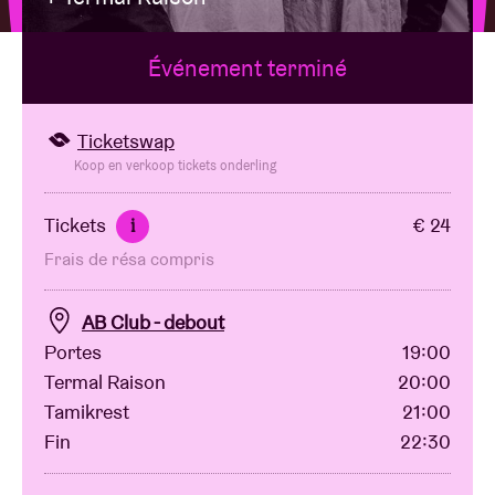
Événement terminé
Location de salles
BRDCST
Ticketswap
Koop en verkoop tickets onderling
ABtv
Tickets
€ 24
i
Frais de résa compris
Chèque-concert
AB Club - debout
À propos de l'AB
Portes
19:00
Termal Raison
20:00
Contact
Tamikrest
21:00
Fin
22:30