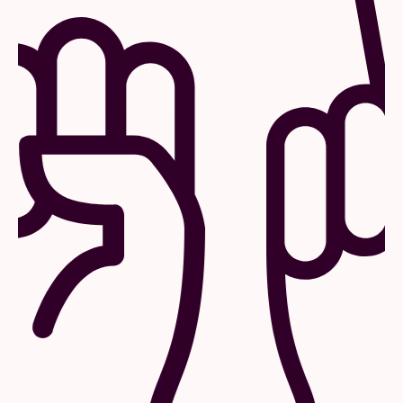
Mobilité
La plupart de nos concerts finissent à
22h30, ce qui vous permet de rentrer en
transports publics.
Planifiez votre itinéraire