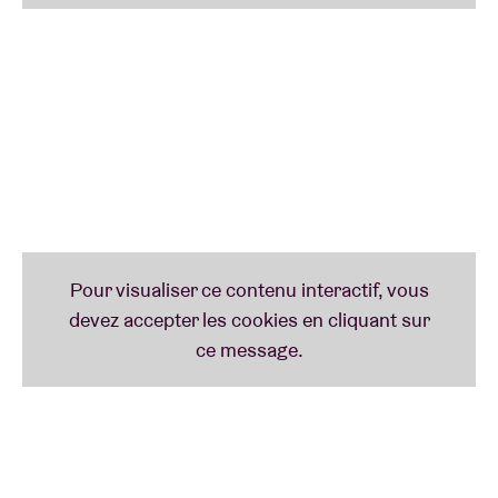
Tamikrest a été fondé en 2006 par Ousmane Ag
Mossa, Cheikh Ag Tiglia et Aghaly Ag Mohamedine à
Tinzawaten, à la frontière entre l’Algérie et le Mali.
Inspiré par l’héritage musical de Tinariwen et animé
par le désir de faire entendre la voix réprimée des
Touaregs, le groupe s’est rapidement fait un nom.
Leurs deux premiers albums,
Adagh
(2010) et
Toumastin
(2011), révélaient déjà un sens aigu de la
mélodie et de l’écriture. L’arrivée du guitariste Paul
Salvagnac pour leur troisième album,
Chatma
(2013), a renforcé un son rock plus puissant. Dédié à
la lutte des femmes du Sahara, l’album a été salué
par la presse spécialisée comme une œuvre majeure
au sein du genre Ishumar (blues du désert). En 2013,
il a reçu un Songlines Award du Meilleur Album de
l’Année. Avec la sortie de
Kidal
(2017) et
Tamotait