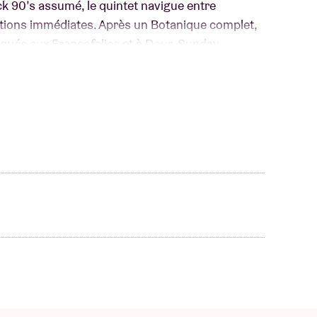
ck 90’s assumé, le quintet navigue entre
tions immédiates. Après un Botanique complet,
qués aux Francofolies et à Dour, Sunday
e. Rendez-vous le 10 novembre 2026 à
eau chapitre.