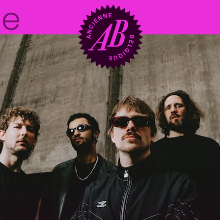
Location de sal
BRDCST
ABtv
Chèque-concer