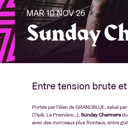
MAR 10 NOV 26
Infos visiteu
Sunday C
AB ❤ you
Entre tension brute et
Portés par l’élan de GRANDBLUE, salué par l
(Tipik, La Première…),
Sunday Charmers
du
avec des morceaux plus frontaux, entre guit