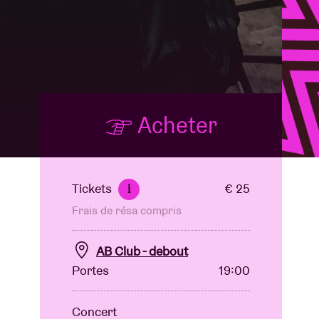
B
Acheter
Tickets
€ 25
i
Frais de résa compris
AB Club - debout
Portes
19:00
Concert