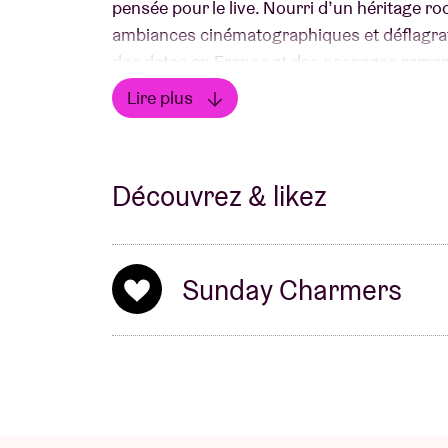
pensée pour le live. Nourri d’un héritage ro
ambiances cinématographiques et déflagra
des dates en France et des passages remar
Charmers confirme sa montée en puissanc
Lire plus
l’Ancienne Belgique pour découvrir ce nouv
Lire moins
Découvrez & likez
Sunday Charmers