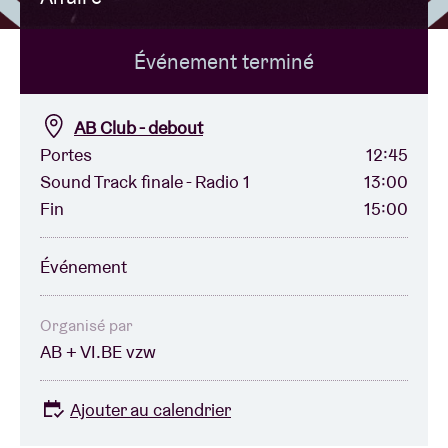
Événement terminé
Location de salles
BRDCST
AB Club - debout
Portes
12:45
Sound Track finale - Radio 1
13:00
ABtv
Fin
15:00
Chèque-concert
Événement
À propos de l'AB
Organisé par
AB + VI.BE vzw
Contact
Ajouter au calendrier