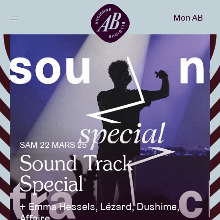
Fermer
Mon AB
FR
Agenda
Projets
Actualités
SAM 22 MARS 25
Infos visiteurs
Sound Track
Special
AB ❤ you
+ Emma Hessels, Lézard, Dushime,
Affaire