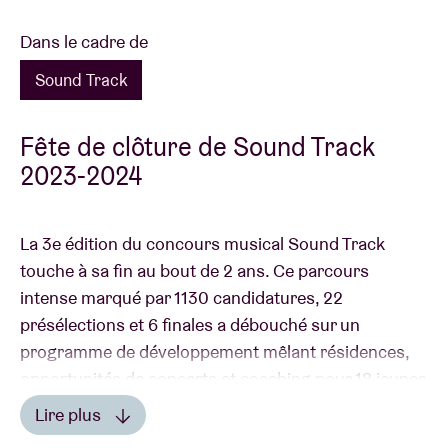
Dans le cadre de
Sound Track
Fête de clôture de Sound Track
2023-2024
La 3e édition du concours musical Sound Track
touche à sa fin au bout de 2 ans. Ce parcours
intense marqué par 1130 candidatures, 22
présélections et 6 finales a débouché sur un
programme de développement mêlant résidences,
opportunités de concerts et coaching pour 18 jeunes
artistes. VI.BE, les clubs du Clubcircuit, l’AB, l’AFF et
Lire plus
Entree ne pouvaient pas laisser passer ce moment