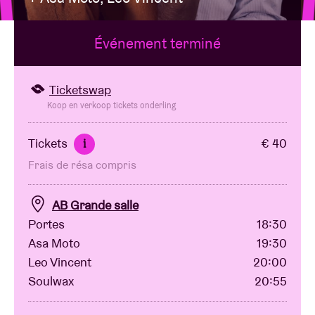
Événement terminé
Location de salles
BRDCST
Ticketswap
Koop en verkoop tickets onderling
ABtv
Tickets
€ 40
i
Frais de résa compris
Chèque-concert
AB Grande salle
À propos de l'AB
Portes
18:30
Asa Moto
19:30
Contact
Leo Vincent
20:00
Soulwax
20:55