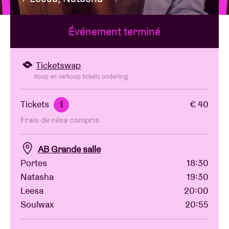
Événement terminé
Location de salles
BRDCST
Ticketswap
Koop en verkoop tickets onderling
ABtv
Tickets
€ 40
i
Frais de résa compris
Chèque-concert
AB Grande salle
À propos de l'AB
Portes
18:30
Natasha
19:30
Contact
Leesa
20:00
Soulwax
20:55