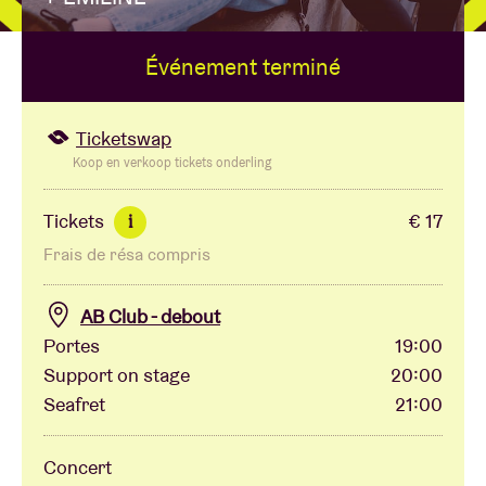
Événement terminé
Location de salles
BRDCST
Ticketswap
Koop en verkoop tickets onderling
ABtv
Tickets
€ 17
i
Frais de résa compris
Chèque-concert
AB Club - debout
À propos de l'AB
Portes
19:00
Support on stage
20:00
Contact
Seafret
21:00
Concert