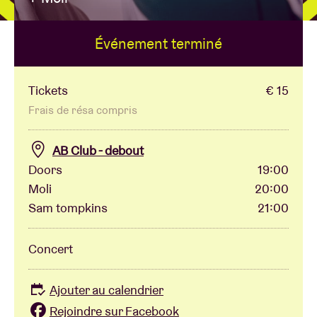
Événement terminé
Location de salles
BRDCST
Tickets
€ 15
Frais de résa compris
ABtv
AB Club - debout
Doors
19:00
Chèque-concert
Moli
20:00
Sam tompkins
21:00
À propos de l'AB
Concert
Contact
Ajouter au calendrier
Rejoindre sur Facebook