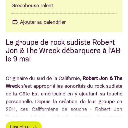
Greenhouse Talent
Ajouter au calendrier
Le groupe de rock sudiste Robert
Jon & The Wreck débarquera à l'AB
le 9 mai
Originaire du sud de la Californie,
Robert Jon & The
Wreck
s’est approprié les sonorités du rock sudiste
de la Côte Est américaine en y ajoutant sa touche
personnelle. Depuis la création de leur groupe en
2011, ces Californiens de souche - Robert Jon
Burrison (chant, guitare), Andrew Espantman
(batterie, chœurs), Henry James Schneekluth
Lire plus