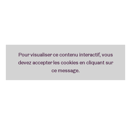
Feat et Rival Sons, Robert Jon & The Wreck a
solidement ancré sa position sur l'échiquier rock
international. Son ascension lui a valu un contrat
avec Journeyman Records, le label de Joe
Bonamassa, marquant ainsi un nouveau chapitre de
sa carrière. Son dernier opus, Heartbreaks & Last
Goodbyes, capture l’essence de ses précédentes
créations tout en s’engageant dans une nouvelle
orientation audacieuse.