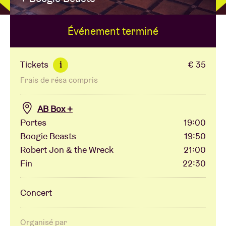
Événement terminé
Location de salles
BRDCST
Tickets
€ 35
i
Frais de résa compris
ABtv
AB Box +
Chèque-concert
Portes
19:00
Boogie Beasts
19:50
Robert Jon & the Wreck
21:00
À propos de l'AB
Fin
22:30
Contact
Concert
Organisé par