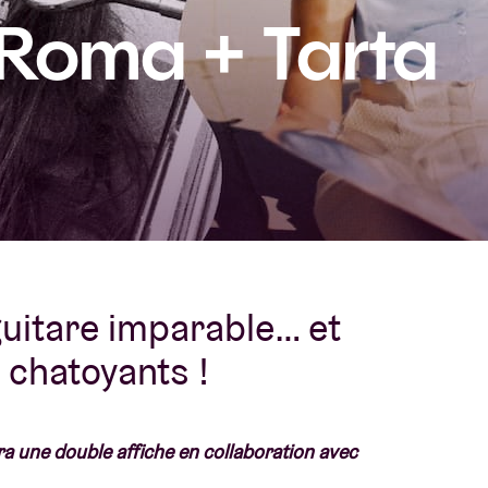
 Roma + Tarta
À propos de l'A
rs
Contact
uitare imparable… et
 chatoyants !
ra une double affiche en collaboration avec