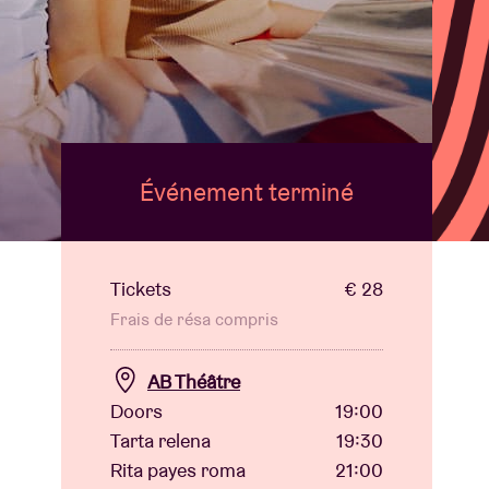
B
Événement terminé
Tickets
€ 28
Frais de résa compris
AB Théâtre
Doors
19:00
Tarta relena
19:30
Rita payes roma
21:00