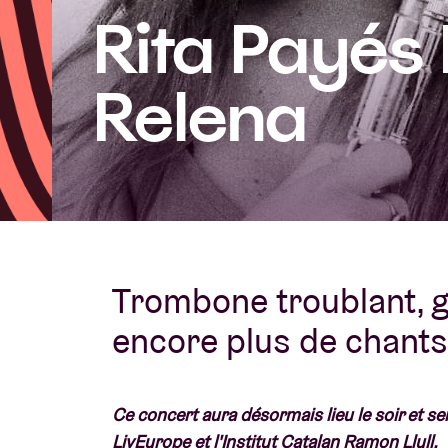
Rita Payés
Infos visiteu
Relena
AB ❤ you
Trombone troublant, g
encore plus de chants
Ce concert aura désormais lieu le soir et se
LivEurope et l'Institut Catalan Ramon Llull.