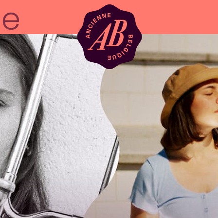
Location de sal
BRDCST
ABtv
Chèque-concer