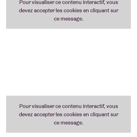
Je
, pour la première fois sous le label Noah’s Ark et
sous son nouveau nom de scène.
Yung Nnelg
était
auparavant son alter ego.
Ik Zie Je
est empreint de
joie de vivre et d’espoir, mais ne néglige pas pour
autant les aspects bruts de la vie auxquels tout le
monde, y compris lui-même, est confronté. Jeune ou
vieux, Nnelg reste un boss !
Ella John
Avec ses racines surinamaises et ses influences
trap, dance hall, grime et reggae,
Ella John
parvient à
créer un flow unique. Depuis son premier morceau
sorti en juin 2017, sa carrière ne cesse de s’envoler.
Son premier EP
Ofa
a été présenté par 101Barz, et
elle a figuré sur l’EP
Gunshot Remix
de Zwart Licht.