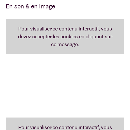
néerlandophone.
En son & en image
Zwart Licht
2024 marque le 15e anniversaire de la sortie du
premier album de
Zwart Licht
,
Bliksemschicht
. Le
groupe s’est immédiatement hissé au sommet du
rap néerlandais. Des titres comme
Back Up Staat
Klaar
,
Vanaf Nu
et
Guillotine
ont également donné
lieu à des clips impressionnants, à des concerts
endiablés et à une session 101Barz vraiment
légendaire. Associés aux rythmes durs de
Hayzee
,
leurs textes critiques et tranchants ont laissé une
empreinte indélébile.
À la fois poétique et provocateur, l’album est un jalon