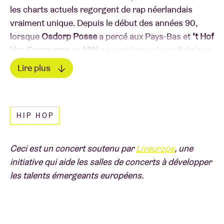
les charts actuels regorgent de rap néerlandais
vraiment unique. Depuis le début des années 90,
lorsque
Osdorp Posse
a percé aux Pays-Bas et
‘t Hof
Van Commerce
et
ABN
se sont imposés en Belgique,
nous savons que le hip-hop sonne un peu mieux
Lire plus
dans la langue maternelle de l’interprète. C’est
Lire moins
pourquoi l’AB propose un tout nouveau concept :
Rapsalon
, un festival d’une journée consacré au hip-
HIP HOP
hop des Pays-Bas.
Des vibes old school aux morceaux les plus récents,
Ceci est un concert soutenu par
Liveurope
, une
Rapsalon offre une scène aux artistes établis et aux
initiative qui aide les salles de concerts à développer
talents émergents. Que vous soyez passionné de
les talents émergeants européens.
hip-hop ou que vous découvriez le genre, Rapsalon
est l’endroit idéal pour vous immerger dans le
monde brut et authentique du hip-hop