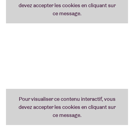
culturel qui a donné une nouvelle dimension au
climat du hip-hop.
Bliksemschicht
reste une œuvre
intemporelle dont on se souviendra comme l’un des
albums les plus influents de l’histoire du hip-hop
néerlandais. En l’honneur de cet anniversaire,
Akwasi
,
Leeroy
et
Hayzee
sont à l’AB pour un concert
exclusif. N’EN DITES PAS PLUS !
Extince
Extince
, né
Peter Kops
, est considéré par beaucoup
comme le père du hip-hop néerlandais. Il a fait
presser ses premiers singles, restés sans succès,
avec l’argent que son père lui avait donné pour son
permis de conduire. Le succès n’était pas au rendez-
vous jusqu’à ce que
Def P
, du groupe
Osdorp Posse
,