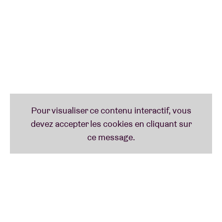
lui demande de faire un titre en néerlandais.
En 1995, il a connu son premier succès avec le titre
Spraakwater
. Il s’agissait du premier morceau de rap
néerlandophone à entrer dans les charts, marquant
ainsi un tournant dans l’histoire du hip-hop. Le
single s’est classé dans le top 40 et a également
donné naissance au label Top Notch de
Kees de
Koning
.
Bien plus qu’un simple pionnier, Extince est un
conteur à part entière. Ses textes sont empreints
d’une critique de la société, de réflexions
personnelles et d’une bonne dose d’humour. Des
titres comme
Kaal of Kammen
et
Viervoeters
témoignent de sa polyvalence et de sa capacité à
rendre accessibles des thèmes complexes. Extince