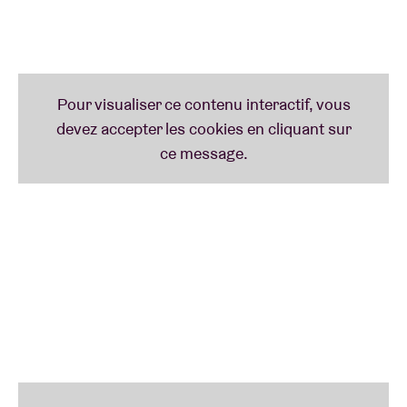
sait conquérir un large public, allant des amateurs de
hip-hop aux auditeurs de musique grand public.
Il a disparu du radar par intermittence, sans jamais
perdre sa verve !
Nnelg
Nnelg
a grandi à Amsterdam-Zuidoost. L’idée qu’il
faut créer ses propres opportunités lui a été
inculquée à la maison et dans la communauté
pentecôtiste ghanéenne. Fort de cette mentalité, il
s’est fait une place de choix sur la scène hip-hop
néerlandaise ces dernières années.
Nnelg a récemment sorti son deuxième album
Ik Zie