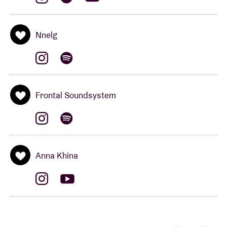
NOELL3
Nnelg
La jeune rappeuse
NOELL3
, qui a déjà participé à une
session 101Barz et collaboré avec
CHO
, s’est
imposée comme l’un des principaux talents de la
scène hip-hop néerlandaise au cours de l’année
Frontal Soundsystem
écoulée. NOELL3 excelle sur scène avec un show
tout en danse et en chorégraphie, et une attitude qui
fait rêver. En tant qu’artiste, NOELL3 entend inspirer
d’autres femmes qui cherchent à percer dans la
Anna Khina
musique. Avec ses flows et ses paroles
accrocheuses, cette étoile montante aspire à égayer
le quotidien d’autres jeunes adultes ambitieux.
Deadbeat Larry