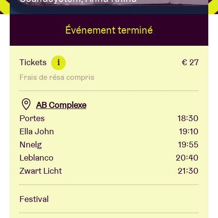
Événement terminé
Location de salles
BRDCST
Tickets
€ 27
i
Frais de résa compris
ABtv
AB Complexe
Chèque-concert
Portes
18:30
Ella John
19:10
Nnelg
19:55
À propos de l'AB
Leblanco
20:40
Zwart Licht
21:30
Contact
Festival