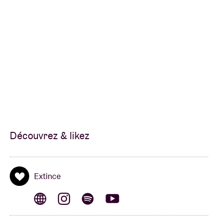
Enchaînant les performances dans des salles et
festivals réputés et les collaborations avec
quelques-uns des plus grands noms de la scène, Ella
John a démontré à maintes reprises qu’elle est
promise à un bel avenir.
Fils conducteurs de tous ses titres, sa nature
énergique et sa vibe décontractée ressortent
également lors de ses concerts. Ella John ose
combiner des expériences plus profondes et
significatives avec des sons lourds comme la trap et
Découvrez & likez
le boombap. La rumeur dit qu’Ella est née en rappant
et en dansant.
Extince
Leblanco
Né dans le quartier de Bijlmer à Amsterdam, le