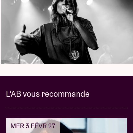
La première initiative pan-européenne pour soutenir
les salles de concerts en matière de promotion
d’artistes émergents.
Liveurope is co-funded by the Creative Europe
programme of the European Union and supported
by Pro Helvetia - Swiss Arts Council.
L’AB vous recommande
Concert pictures © Cristina Vergara
MER 3 FÉVR 27