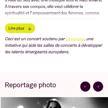
À travers ses compos, elle veut célébrer la
spiritualité et l’
empowerment
des femmes, comme
en témoignent ses deux premiers singles “Good
Love 2.0” et “Chicken Lemon Rice”, véritables
Lire plus
hymnes à la vie.
Lire moins
Ceci est un concert soutenu par
Liveurope
, une
initiative qui aide les salles de concerts à développer
Son premier opus tant attendu,
damnshestamil
, ne
les talents émergeants européens.
fait que poursuivre dans cette veine et porte sa patte
“raguwavy” unique – une combinaison de R&B, chant
gorgé de soul,
dance beats
et mélodies tamoules – à
un niveau supérieur. Déjà des nôtres il y a quelques
années, Priya Ragu est de retour… et comment !
Reportage photo
Un concert de Liveurope: