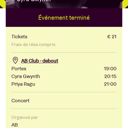
Événement terminé
Location de salles
BRDCST
Tickets
€ 21
Frais de résa compris
ABtv
AB Club - debout
Portes
19:00
Chèque-concert
Cyra Gwynth
20:15
Priya Ragu
21:00
À propos de l'AB
Concert
Contact
Organisé par
AB