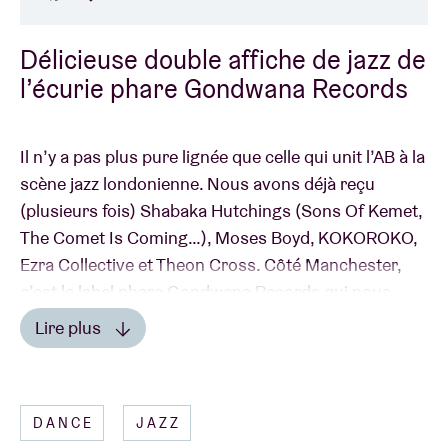
Délicieuse double affiche de jazz de
l’écurie phare Gondwana Records
Il n’y a pas plus pure lignée que celle qui unit l’AB à la
scène jazz londonienne. Nous avons déjà reçu
(plusieurs fois) Shabaka Hutchings (Sons Of Kemet,
The Comet Is Coming…), Moses Boyd, KOKOROKO,
Ezra Collective et Theon Cross. Côté Manchester,
c’est le label phare Gondwana Records qui nous
alimente en talents, avec divers passages à l’AB de
Lire plus
GoGo Penguin, Matthew Halsall ou encore
Portico
Lire moins
Quartet
. Cette année, nous accueillerons le
nouveau-venu
Vega Trails
et, pour la quatrième (!)
DANCE
JAZZ
fois, Portico Quartet, qui viendront nous présenter