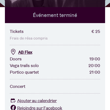
Événement terminé
Location de salles
BRDCST
Tickets
€ 25
Frais de résa compris
ABtv
AB Flex
Doors
19:00
Chèque-concert
Vega trails solo
20:00
Portico quartet
21:00
À propos de l'AB
Concert
Contact
Ajouter au calendrier
Rejoindre sur Facebook