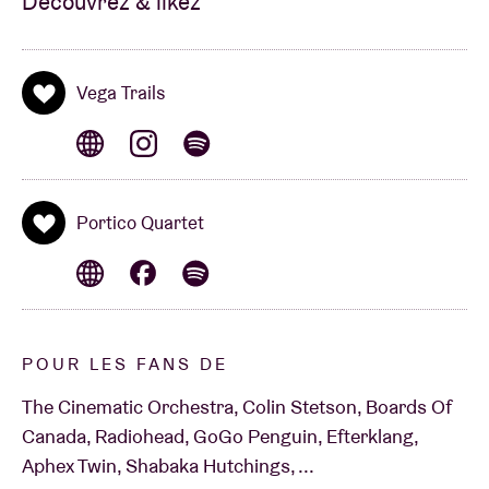
Découvrez & likez
s’est créé un son radicalement personnel. Ou pour
citer Pitchfork sur le dernier opus : “
‘Monument’ is
probably one of their best albums”
.
Vega Trails
Portico Quartet
POUR LES FANS DE
The Cinematic Orchestra, Colin Stetson, Boards Of
Canada, Radiohead, GoGo Penguin, Efterklang,
Aphex Twin, Shabaka Hutchings, ...