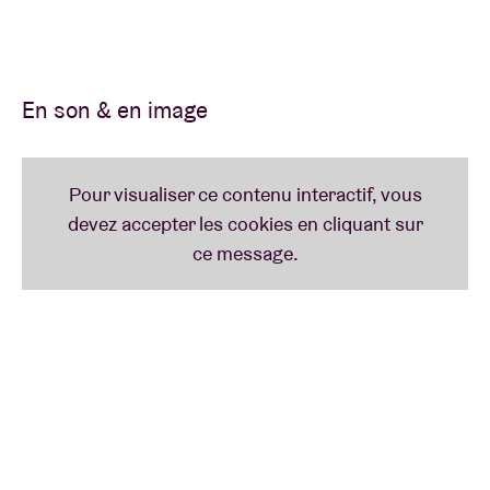
leurs toutes nouvelles compos.
En son & en image
20 h
VEGA TRAILS SOLO
Projet flambant neuf du contrebassiste Milo
Fitzpatrick (cofondateur de Portico Quartet) et du
saxophoniste Jordan Smart (Mammal Hands/Sunda
Arc). Les deux ont puisé leur inspiration dans
Closeness
, l’album de Charlie Haden sorti en 1976,
truffé de duos avec Keith Jarrett, Ornette Coleman,
Alice Coltrane, Paul Motian, etc. À propos de leur
récent début,
Tremors in the Static
, citons cette