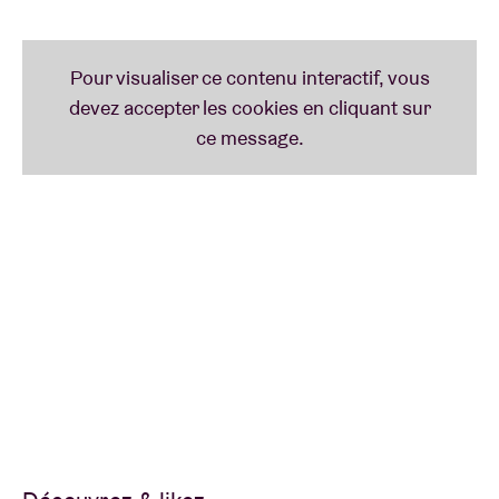
critique glanée sur la Toile :
“something soulful and
new and beautiful”
.
21 h
PORTICO QUARTET
“Portico Quartet stake claims to territory occupied
by Radiohead, Cinematic Orchestra and Efterklang”
.
La citation du grand quotidien The Guardian restera
à jamais gravée dans nos mémoires. C’est sans
doute la description la plus juste de ce groupe
impossible à cataloguer. Avec ses échos de jazz,
electronica, ambient et minimalisme, Portico Quartet