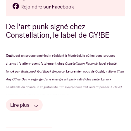
Rejoindre sur Facebook
De l'art punk signé chez
Constellation, le label de GY!BE
Ought
est un groupe américain résidant à Montréal, là où les bons groupes
alternatifs atterrissent fatalement chez
Constellation Records
, label réputé,
fondé par
Godspeed You! Black Emperor
. Le premier opus de Ought,
« More Than
Any Other Day »
, regorge d'une énergie art punk rafraîchissante. La voix
nasillarde du chanteur et guitariste
Tim Beeler
nous fait autant penser à
David
Byrne
qu'à
Gordan Gano
de
Violent Femm
es.
Lire plus
Lire moins