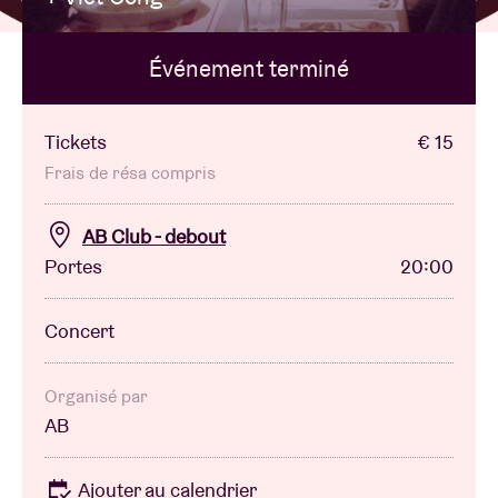
Événement terminé
Location de salles
BRDCST
Tickets
€ 15
Frais de résa compris
ABtv
AB Club - debout
Portes
20:00
Chèque-concert
Concert
À propos de l'AB
Contact
Organisé par
AB
Ajouter au calendrier