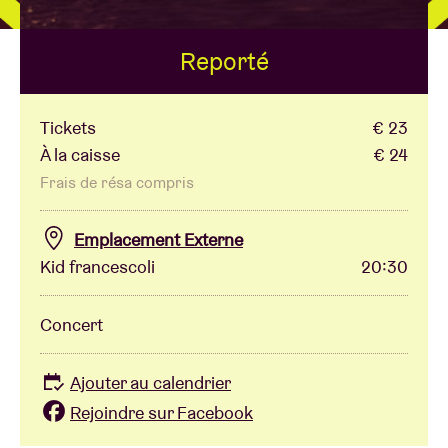
Reporté
Location de salles
BRDCST
Tickets
€ 23
À la caisse
€ 24
ABtv
Frais de résa compris
Emplacement Externe
Chèque-concert
Kid francescoli
20:30
À propos de l'AB
Concert
Contact
Ajouter au calendrier
Rejoindre sur Facebook