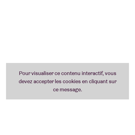
Emotions’ (2017) et ‘Lil Boat 2’ (2018), récoltant
également en 2016 une nomination aux Grammy
Awards pour son featuring sur le titre "Broccoli" de
son complice DRAM. Au fil de sa discographie, Lil
Yachty ne cesse se renouveler son style sans renier
pour autant son sens de l'humour irrévérencieux
toujours bien présent. Avec sa dernière réalisation,
Lil Yachty aborde un nouveau virage, en se frottant
avec brio au rock alternatif psychédélique. Pari
réussi car l’album se hisse en première place du Top
Rock & Alternative Albums du Billboard ainsi qu’à la
neuvième place du Top 200 du Billboard, récoltant
plus de 60 millions de streams en moins de deux
mois. Artiste singulier de la planète hip hop, Lil
Yachty repousse les limites à l’instar d’un Anderson
.Paak ou d’un Frank Ocean.