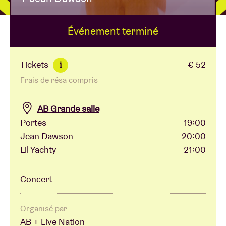
Événement terminé
Location de salles
BRDCST
Tickets
€ 52
i
Frais de résa compris
ABtv
AB Grande salle
Chèque-concert
Portes
19:00
Jean Dawson
20:00
Lil Yachty
21:00
À propos de l'AB
Concert
Contact
Organisé par
AB + Live Nation