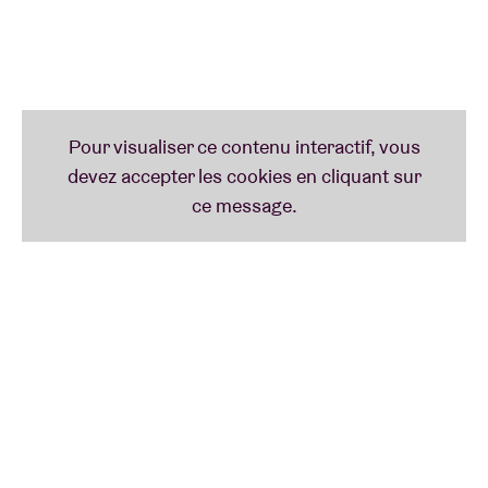
Lil Yachty - Meet & Greet, Preshow Experience, and
Early Entry Upgrades are available to purchase
here:
https://granted.co/stars/lil-yachty
ATTENTION: you must purchase
this upgrade EXTRA in addition to a regular ticket!