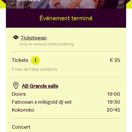
Événement terminé
Location de salles
BRDCST
Ticketswap
Koop en verkoop tickets onderling
ABtv
Tickets
€ 25
i
Frais de résa compris
Chèque-concert
AB Grande salle
À propos de l'AB
Doors
19:00
Fatoosan x mikigold dj-set
19:30
Contact
Kokoroko
20:45
Concert