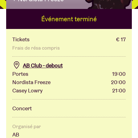
Événement terminé
Location de salles
BRDCST
Tickets
€ 17
Frais de résa compris
ABtv
AB Club - debout
Portes
19:00
Chèque-concert
Nordista Freeze
20:00
Casey Lowry
21:00
À propos de l'AB
Concert
Contact
Organisé par
AB