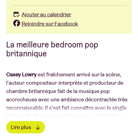
Ajouter au calendrier
Rejoindre sur Facebook
La meilleure bedroom pop
britannique
Casey Lowry
est fraîchement arrivé sur la scène,
l'auteur-compositeur-interprète et producteur de
chambre britannique fait de la musique pop
accrocheuse avec une ambiance décontractée très
reconnaissable. Il s'est fait connaître avec le single
"Trampoline", qui a suscité beaucoup d'intérêt sur
les réseaux sociaux. Casey est connu pour ses
Lire plus
concerts accrocheurs, remplis de sons joyeux et