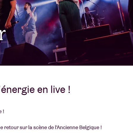
À propos de l'A
rs
r
Contact
énergie en live !
 !
retour sur la scène de l'Ancienne Belgique !