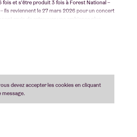
fois et s'être produit 3 fois à Forest National –
 – ils reviennent le 27 mars 2026 pour un concert
 sont ravis de retrouver une ambiance plus
omplicité unique avec leur public. Ne manquez