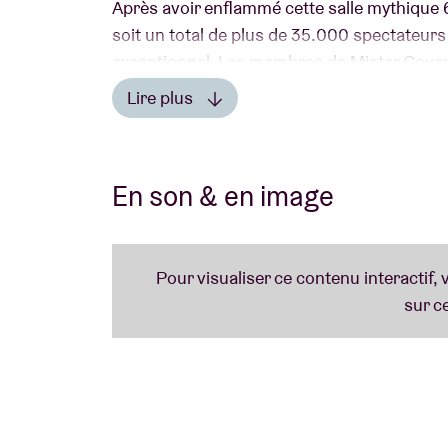
Après avoir enflammé cette salle mythique 6 
soit un total de plus de 35.000 spectateurs
exceptionnel. Les membres de Mister Cover
intime et chaleureuse, pour un moment de c
Lire plus
pas ce rendez-vous incontournable !
Lire moins
En son & en image