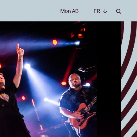
Mon AB
FR
FR
les
t