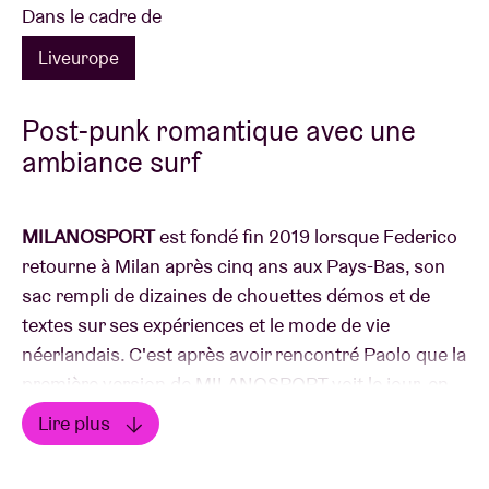
Dans le cadre de
Liveurope
Post-punk romantique avec une
ambiance surf
MILANOSPORT
est fondé fin 2019 lorsque Federico
retourne à Milan après cinq ans aux Pays-Bas, son
sac rempli de dizaines de chouettes démos et de
textes sur ses expériences et le mode de vie
néerlandais. C'est après avoir rencontré Paolo que la
première version de MILANOSPORT voit le jour, en
naviguant entre le post-punk et le surf rock, avec
Lire plus
pour objectif de jouer les chansons de chacun. Plus
Lire moins
tard, trois autres musiciens les rejoignent : Riccardo,