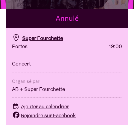
Annulé
Location de salles
BRDCST
Super Fourchette
Portes
19:00
ABtv
Concert
Chèque-concert
Organisé par
AB + Super Fourchette
À propos de l'AB
Ajouter au calendrier
Contact
Rejoindre sur Facebook