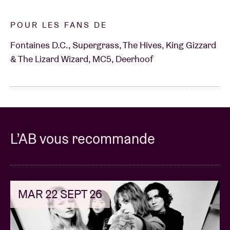
La première initiative pan-européenne pour soutenir
POUR LES FANS DE
les salles de concerts en matière de promotion
d’artistes émergents.
Fontaines D.C., Supergrass, The Hives, King Gizzard
& The Lizard Wizard, MC5, Deerhoof
L’AB vous recommande
MAR 22 SEPT 26