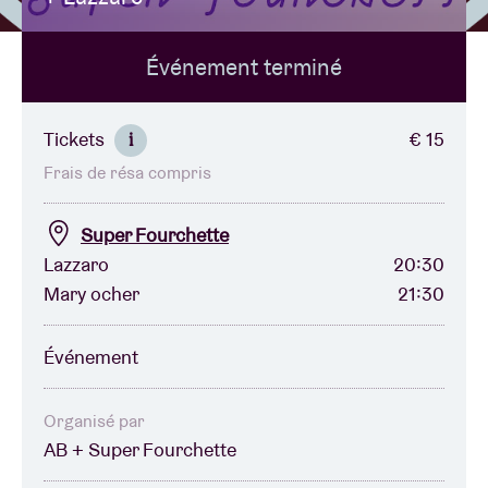
Événement terminé
Location de salles
BRDCST
Tickets
€ 15
i
Frais de résa compris
ABtv
Super Fourchette
Chèque-concert
Lazzaro
20:30
Mary ocher
21:30
À propos de l'AB
Événement
Contact
Organisé par
AB + Super Fourchette