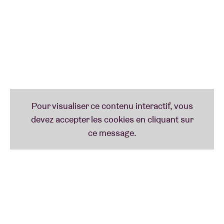
pionniers du krautrock Faust, et incluent des
collaborations avec Felix Kubin, Die Tödliche Doris et
Julia Kent. L'année dernière, elle a également sorti
un EP caritatif pour l'Ukraine et a compilé une
compilation pour permettre l'éducation des filles en
Afghanistan.
Sous le nom de
Lazzaro
, Geraldine Vanspauwen
explore les intersections entre la poésie, l'écriture de
chansons et la musique ambiante. Elle évoque un
monde sonore à la fois éthéré et physique, guidé par
une force de feu intérieur, des brises subtiles, des
rêves et des désirs. Elle est active aussi bien en solo
(guitare, bande, voix, effets) qu'avec les groupes
Zemlya (batterie, voix) et Sergeant (guitare).