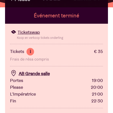
Événement terminé
Location de salles
BRDCST
Ticketswap
Koop en verkoop tickets onderling
ABtv
Tickets
€ 35
i
Frais de résa compris
Chèque-concert
AB Grande salle
À propos de l'AB
Portes
19:00
Please
20:00
Contact
L'Impératrice
21:00
Fin
22:30