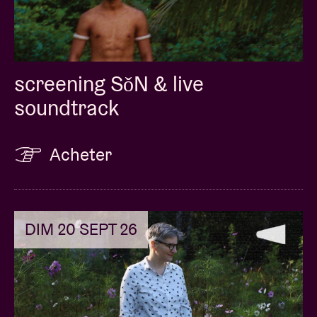
screening SǒN & live
soundtrack
Acheter
DIM 20 SEPT 26