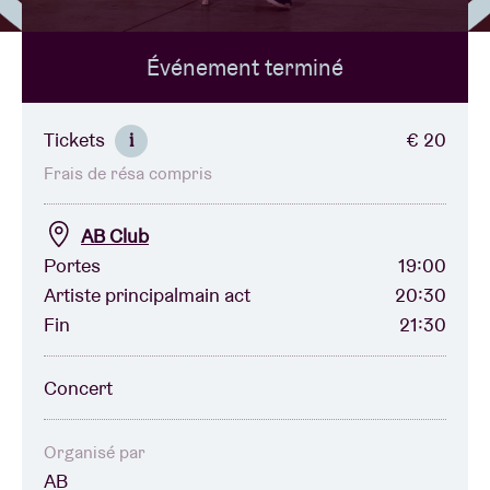
Événement terminé
Location de salles
BRDCST
Tickets
€ 20
i
Frais de résa compris
ABtv
AB Club
Chèque-concert
Portes
19:00
Artiste principalmain act
20:30
Fin
21:30
À propos de l'AB
Concert
Contact
Organisé par
AB