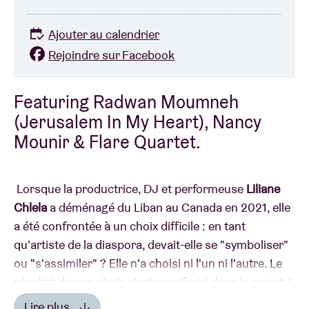
Ajouter au calendrier
Rejoindre sur Facebook
Featuring Radwan Moumneh
(Jerusalem In My Heart), Nancy
Mounir & Flare Quartet.
Lorsque la productrice, DJ et performeuse
Liliane
Chlela
a déménagé du Liban au Canada en 2021, elle
a été confrontée à un choix difficile : en tant
qu'artiste de la diaspora, devait-elle se "symboliser"
ou "s'assimiler" ? Elle n'a choisi ni l'un ni l'autre. Le
résultat de son choix s'est manifesté dans le projet
I,
the hybrid and the antidote
. La première mondiale de
Lire plus