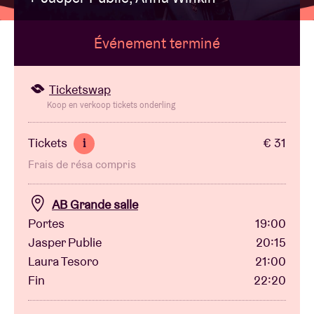
Événement terminé
Location de salles
BRDCST
Ticketswap
Koop en verkoop tickets onderling
ABtv
Tickets
€ 31
i
Frais de résa compris
Chèque-concert
AB Grande salle
À propos de l'AB
Portes
19:00
Jasper Publie
20:15
Contact
Laura Tesoro
21:00
Fin
22:20