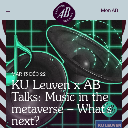
Fermer
Mon AB
FR
Agenda
Projets
Actualités
MAR 13 DÉC 22
KU Leuven x AB
Infos visiteurs
Talks: Music in the
metaverse – What's
AB ❤ you
next?