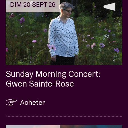
Weiss
DIM 20 SEPT 26
(Ethics Coordinator in International Game
Development à l’International DAE School).
Sunday Morning Concert:
Gwen Sainte-Rose
Acheter