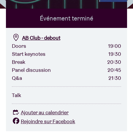
Événement terminé
Location de salles
BRDCST
AB Club - debout
Doors
19:00
Start keynotes
19:30
ABtv
Break
20:30
Panel discussion
20:45
Chèque-concert
Q&a
21:30
À propos de l'AB
Talk
Contact
Ajouter au calendrier
Rejoindre sur Facebook