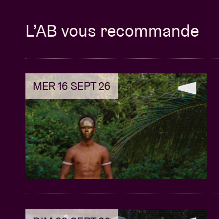
to the IDF » et « Free, free Palestine » des 
L’AB vous recommande
des réservations et même leur agent. Leur ca
refusent des contrats de festivals ou appell
d’investissement KKR.
Cette discussion explorera la ligne de tensi
MER 16 SEPT 26
économique et limites morales. Où tracer la
signifie encore la solidarité dans une indust
FYI : le même soir, Bob Vylan sera sur scène
talk, puis enchaîne avec le concert pour te d