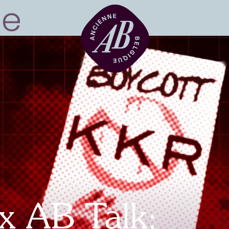
Location de sal
BRDCST
ABtv
x AB Talk:
Chèque-concer