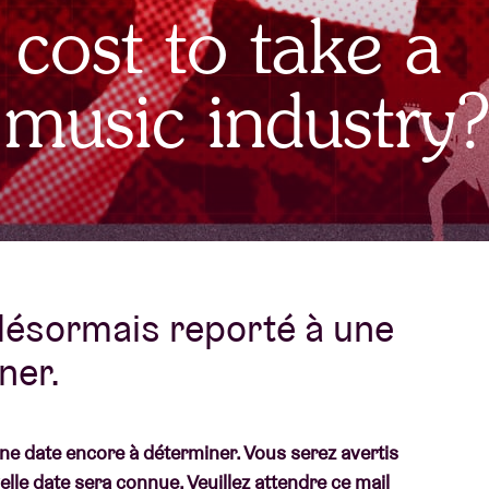
 cost to take a
À propos de l'A
rs
 music industry
Contact
désormais reporté à une
ner.
e date encore à déterminer. Vous serez avertis
lle date sera connue. Veuillez attendre ce mail