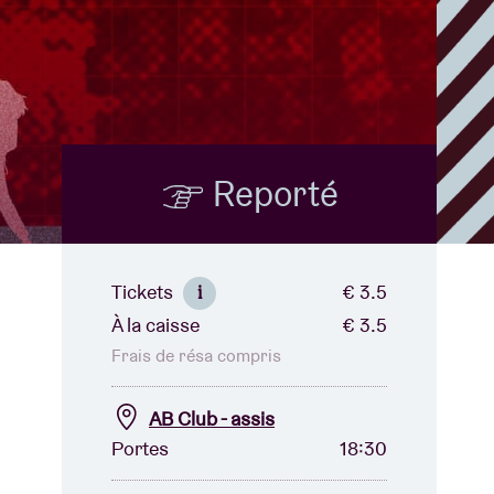
B
?
Reporté
Tickets
€ 3.5
i
À la caisse
€ 3.5
Frais de résa compris
AB Club - assis
Portes
18:30