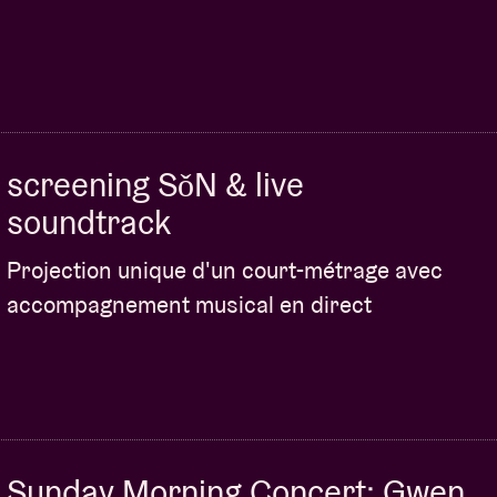
prises de position qui leur ont coûté des concerts,
s n’est pas isolé : de plus en plus d’artistes
ent au boycott en raison des liens avec le fonds
screening SǒN & live
on entre liberté artistique, dépendance
 frontière entre engagement et survie ? Et que
soundtrack
rie dominée par le capital ?
Projection unique d'un court-métrage avec
accompagnement musical en direct
 dans notre Main Hall, viens d’abord assister à la
éfouler !
Sunday Morning Concert: Gwen