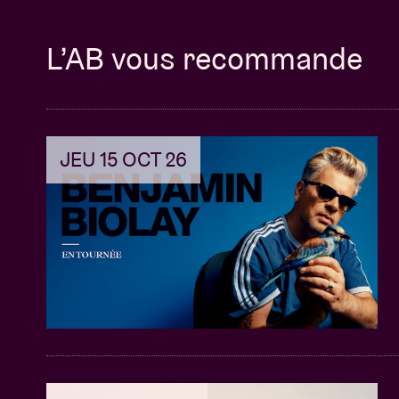
Un ticket de concert
Accès à la salle avant les détenteurs d’u
L’AB vous recommande
Un article exclusif en édition limitée de 
L’accessoire préféré de Kim Petras
Un laminé VIP souvenir et sa lanière coll
JEU 15 OCT 26
Accès au merchandise avant le public (si
Des hôtesses sur place & un point de col
Les packages ne sont NI ECHANGEABLES
Les remboursements ne seront possibles q
Les changements de noms ne sont égalemen
présenter en personne et être en possession d
contenu de leur package. Un mail avec toute