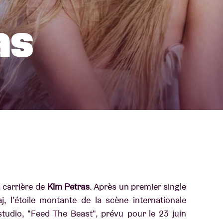
À propos de l'A
as
rs
Contact
 carrière de
Kim Petras
. Après un premier single
j, l’étoile montante de la scène internationale
tudio, "Feed The Beast", prévu pour le 23 juin