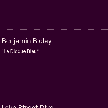
n ticket standard
Kim Petras
Benjamin Biolay
ector
 disponible)
“Le Disque Bleu”
lecte pour le merchandising
 NI REMBOURSABLES.
u’en cas d’annulation du show ou des packages.
t PAS acceptés. Les clients devront se
e leur carte d’identité afin de retirer le
s les instructions sera envoyé à chaque client la
Lake Street Dive