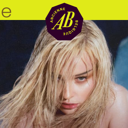
Location de sal
BRDCST
ABtv
Chèque-concer