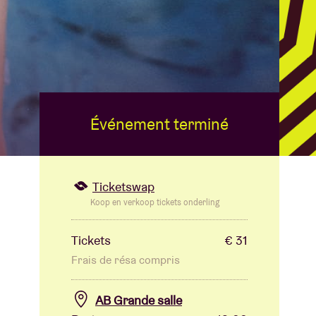
B
Événement terminé
Ticketswap
Koop en verkoop tickets onderling
Tickets
€ 31
Frais de résa compris
AB Grande salle