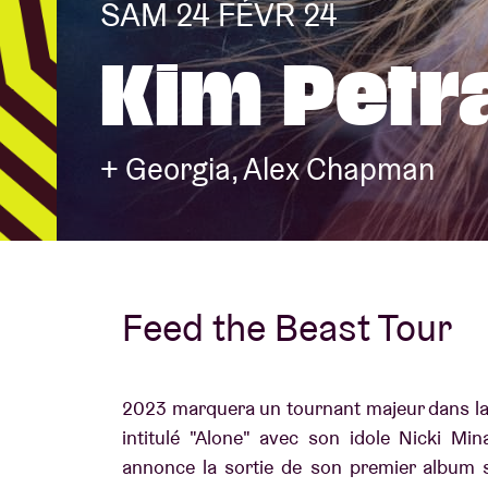
SAM 24 FÉVR 24
Kim Petr
Infos visiteu
+ Georgia, Alex Chapman
AB ❤ you
Feed the Beast Tour
2023 marquera un tournant majeur dans la
intitulé "Alone" avec son idole Nicki Mina
annonce la sortie de son premier album s