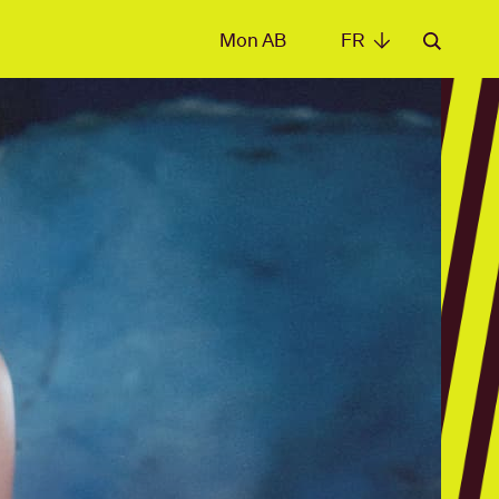
Mon AB
FR
FR
les
t