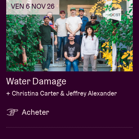
VEN 6 NOV 26
Intersex
Victim
Male dominated
© Lucinde Wahlen
Water Damage
+ Christina Carter & Jeffrey Alexander
Acheter