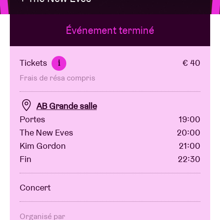
Événement terminé
Location de salles
BRDCST
Tickets
€ 40
i
Frais de résa compris
ABtv
AB Grande salle
Chèque-concert
Portes
19:00
The New Eves
20:00
Kim Gordon
21:00
À propos de l'AB
Fin
22:30
Contact
Concert
Organisé par