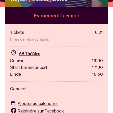
Événement terminé
Location de salles
BRDCST
Tickets
€ 21
Frais de résa compris
ABtv
AB Théâtre
Deuren
16:00
Chèque-concert
Start berenconcert
17:00
Einde
18:30
À propos de l'AB
Concert
Contact
Ajouter au calendrier
Rejoindre sur Facebook