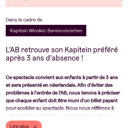
Dans le cadre de
Kapitein Winokio: Berenconcerten
L’AB retrouve son Kapitein préféré
après 3 ans d’absence !
Ce spectacle convient aux enfants à partir de 3 ans
et sera présenté en néerlandais. Afin d'éviter des
problèmes à l'entrée de l'AB, nous tenons à préciser
que chaque enfant doit être muni d'un billet payant
pour accéder au spectacle. Nous nous référons à
notre règlement intérieur, qui stipule que chaque
enfant (même s'il a moins de 12 ans) doit avoir un
Lire plus