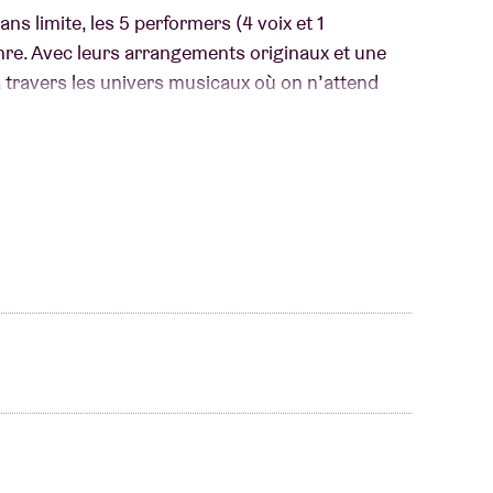
ns limite, les 5 performers (4 voix et 1
nre. Avec leurs arrangements originaux et une
es à travers les univers musicaux où on n’attend
ès sur les réseaux sociaux. Puis, leur Golden
ncroyable talent 2024 marque un tournant : le
 son 2e concert et réalise plusieurs
urnée des festivals de Ben Mazué). Just Vox à