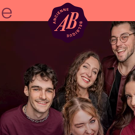
Location de sal
BRDCST
ABtv
Chèque-concer