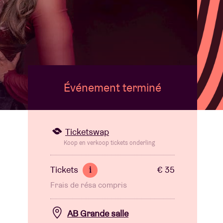
B
Événement terminé
Ticketswap
Koop en verkoop tickets onderling
Tickets
€ 35
i
Frais de résa compris
AB Grande salle