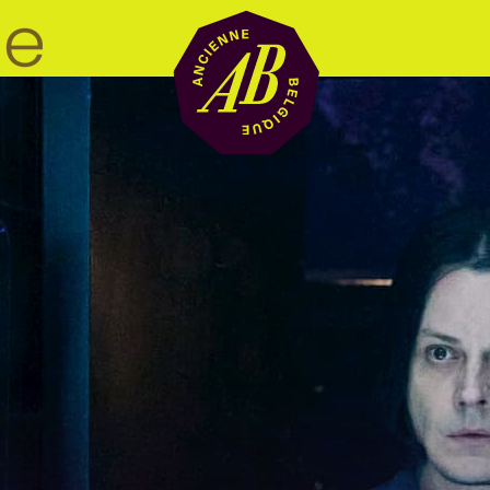
Location de sal
BRDCST
ABtv
Chèque-concer