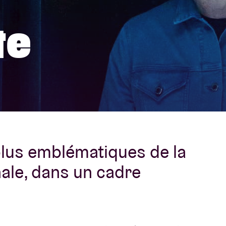
À propos de l'A
te
rs
Contact
 plus emblématiques de la
nale, dans un cadre