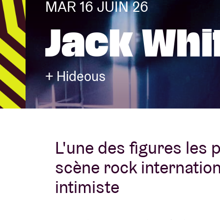
MAR 16 JUIN 26
Jack Whi
Infos visiteu
+ Hideous
AB ❤ you
L'une des figures les
scène rock internatio
intimiste