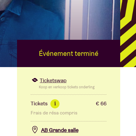
B
Événement terminé
Ticketswap
Koop en verkoop tickets onderling
Tickets
€ 66
i
Frais de résa compris
AB Grande salle