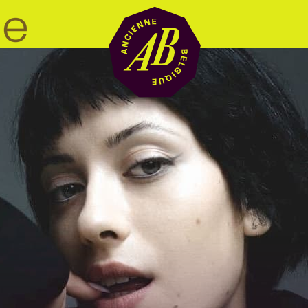
Location de sal
BRDCST
ABtv
Chèque-concer