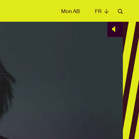
Mon AB
FR
FR
les
t