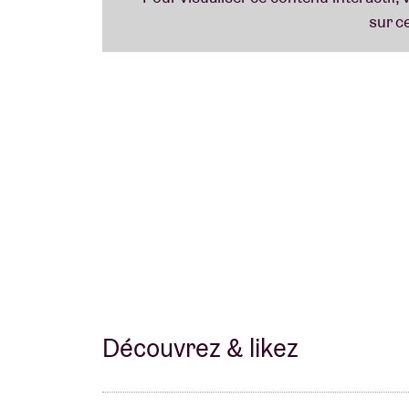
quelque peu excessif. Malheureusement, son
l’absurdité de ce monde. Un peu d’auto-dér
forment sa recette parfaite pour survivre en
délibérément de guérir de cette dépendance 
c’est possible merci !
Découvrez & likez