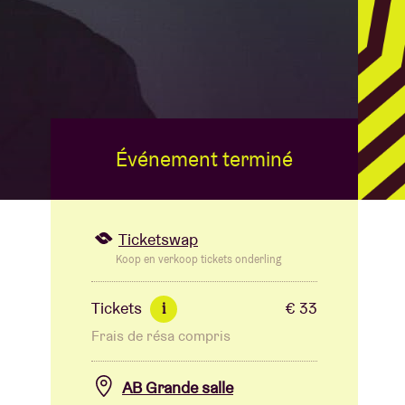
B
Événement terminé
Ticketswap
Koop en verkoop tickets onderling
Tickets
€ 33
i
Frais de résa compris
AB Grande salle