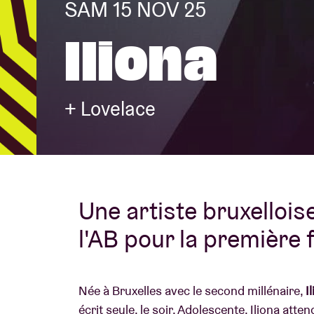
SAM 15 NOV 25
Iliona
Infos visiteu
+ Lovelace
AB ❤ you
Une artiste bruxellois
l'AB pour la première 
Née à Bruxelles avec le second millénaire,
I
écrit seule, le soir. Adolescente, Iliona att