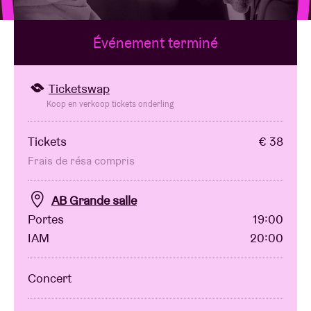
Événement terminé
Location de salles
BRDCST
Ticketswap
Koop en verkoop tickets onderling
ABtv
Tickets
€ 38
Frais de résa compris
Chèque-concert
AB Grande salle
À propos de l'AB
Portes
19:00
IAM
20:00
Contact
Concert