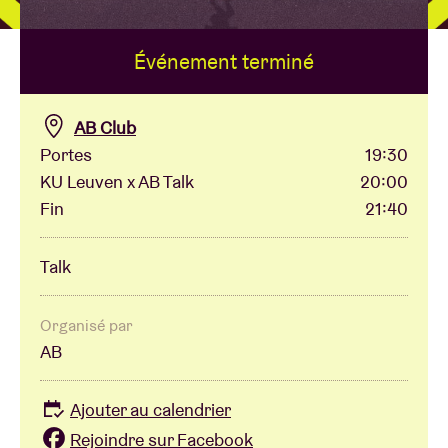
Événement terminé
Location de salles
BRDCST
AB Club
Portes
19:30
KU Leuven x AB Talk
20:00
ABtv
Fin
21:40
Chèque-concert
Talk
À propos de l'AB
Organisé par
AB
Contact
Ajouter au calendrier
Rejoindre sur Facebook