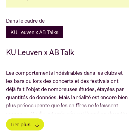
Dans le cadre de
KU Leuven x AB Talks
KU Leuven x AB Talk
Les comportements indésirables dans les clubs et
les bars ou lors des concerts et des festivals ont
déjà fait l’objet de nombreuses études, étayées par
quantités de données. Mais la réalité est encore bien
plus préoccupante que les chiffres ne le laissent
supposer. Quelle est précisément l’ampleur de cette
problématique et quelles sont les sous-cultures ou
Lire plus
les genres qui en sont le plus souvent victimes ? Les