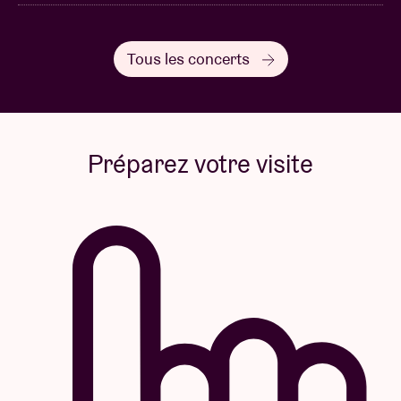
et intervient comme médiatrice à divers festivals,
proposant un accompagnement et des solutions
dans plusieurs domaines.
Tous les concerts
Caroline Bastiaensen
est rattachée à la KU Leuven
depuis 2018. Ses travaux de recherche portent sur
les comportements indésirables au travail, au sens
Préparez votre visite
très large du terme : agressions, harcèlement moral,
discrimination, comportements sexuels
transgressifs, exclusion sociale, leadership toxique…
Elle se demande plus précisément quand, pourquoi
et comment les collègues réagissent face à ces
agissements sur le lieu de travail. Chargée de cours
dans divers parcours de formation, Caroline
organise aussi des
guest sessions
à la KU Leuven et
ailleurs. Outre son travail universitaire, elle réalise
des missions en freelance dans le secteur