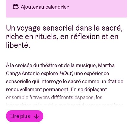
Ajouter au calendrier
Un voyage sensoriel dans le sacré,
riche en rituels, en réflexion et en
liberté.
À la croisée du théâtre et de la musique, Martha
Canga Antonio explore
HOLY
, une expérience
sensorielle qui interroge le sacré comme un état de
renouvellement permanent. En se déplaçant
ensemble à travers différents espaces, les
interprètes et le public explorent diverses manières
d’être ensemble.
HOLY
n’est ni tout à fait un concert
Lire plus
ni tout à fait un spectacle, mais crée un espace à la
Lire moins
fois intime et collectif — où le public est invité à