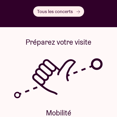
CONCEPT - Martha Canga Antonio + Marie Umuhoza
x Vivi Focquet
Tous les concerts
ARTISTIC PRODUCTION & DRAMATURGY - Marie
Umuhoza x Vivi Focquet
SCENOGRAPHY - Jozef Wouters/Decoratelier
SOUND CREATION - Ashley Morgan x Martha Canga
Préparez votre visite
Antonio
CAST - Martha Canga Antonio , Ashley Morgan ,
Lazara Rosell Albear , Jhaya Caupenne ,
Jazz Sanusi , Magdelaine Hodebourg , Rose Samy
TECHNICAL DIRECTION - Michiel Soete
LIGHT DESIGN - Inès Isimbi
ARTISTIC & VOCAL ADVICE - Junior Akwety
COSTUME DESIGN - Godwin Agossah
HAIR DESIGN - Axelle Husikama
PRODUCTION ASSISTANCE - Harmonie Tack
Mobilité
SCENOGRAPHICAL FABRIC - Lila John