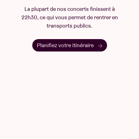
IMAGES & ARCHIVES - Maryan Sayd, AD.mp4
La plupart de nos concerts finissent à
COPRODUCTIONS - DE SINGEL , Ancienne Belgique ,
22h30, ce qui vous permet de rentrer en
Viernulvier , Decoratelier,
transports publics.
Workspacebrussels
RESIDENCIES - La Bellone , Volta ,
Planifiez votre itinéraire
Kunstenwerkplaats , Zinnema, GC De Vaartkapoen
PREVIOUS CAST - Hubert Tuyishime, Kenza De Nolf,
Christie Dinganga, Alex Perry, Zaydan
THANKS TO - Shamisa Debroey , Sékou Semega,
Joyce Jenny Loir, and other