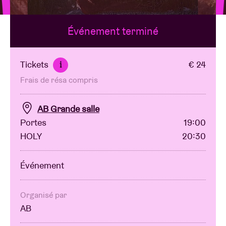
Événement terminé
Location de salles
BRDCST
Tickets
€ 24
i
Frais de résa compris
ABtv
AB Grande salle
Chèque-concert
Portes
19:00
HOLY
20:30
À propos de l'AB
Événement
Contact
Organisé par
AB