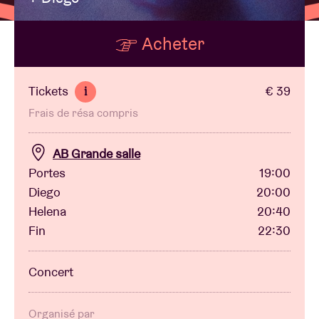
Acheter
Location de salles
BRDCST
Tickets
€ 39
i
Frais de résa compris
ABtv
AB Grande salle
Chèque-concert
Portes
19:00
Diego
20:00
Helena
20:40
À propos de l'AB
Fin
22:30
Contact
Concert
Organisé par