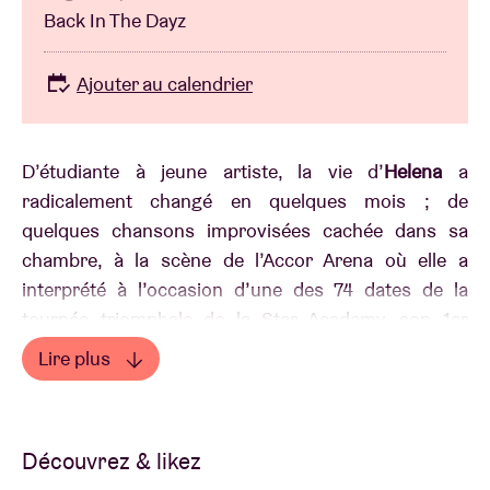
Back In The Dayz
Ajouter au calendrier
D’étudiante à jeune artiste, la vie d’
Helena
a
radicalement changé en quelques mois ; de
quelques chansons improvisées cachée dans sa
chambre, à la scène de l’Accor Arena où elle a
interprété à l’occasion d’une des 74 dates de la
tournée triomphale de la Star Academy, son 1er
single “Summer body” devenu LE hit mélancolique
Lire plus
de l’été. Ses premières chansons sont à son image :
Lire moins
aussi touchantes qu’authentiques et toujours
remplies d’espoir et d’humour.
Découvrez & likez