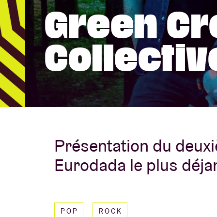
Green C
Infos visiteu
Collectiv
AB ❤ you
Présentation du deux
Eurodada le plus déja
POP
ROCK