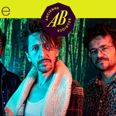
Location de sal
BRDCST
ABtv
Chèque-concer