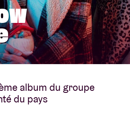
row
À propos de l'A
rs
e
Contact
ième album du groupe
nté du pays