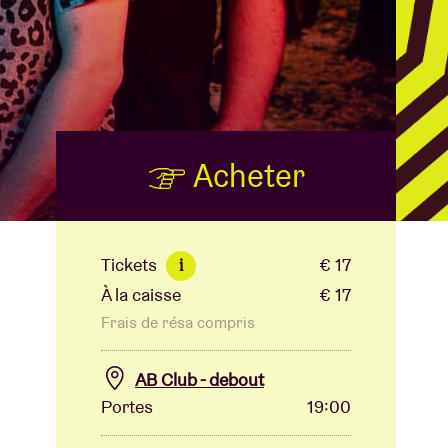
B
Acheter
Tickets
€ 17
i
À la caisse
€ 17
Frais de résa compris
AB Club - debout
Portes
19:00