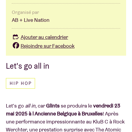
Organisé par
AB + Live Nation
Ajouter au calendrier
Rejoindre sur Facebook
Let's go all in
HIP HOP
Let's go
all in
, car
Glints
se produira le
vendredi 23
mai 2025
à l Ancienne Belgique à Bruxelles
! Après
une performance impressionnante au KluB C à Rock
Werchter, une prestation surprise avec The Atomic