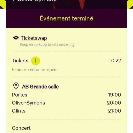
Événement terminé
Location de salles
BRDCST
Ticketswap
Koop en verkoop tickets onderling
ABtv
Tickets
€ 27
i
Frais de résa compris
Chèque-concert
AB Grande salle
À propos de l'AB
Portes
19:00
Oliver Symons
20:00
Contact
Glints
21:00
Concert