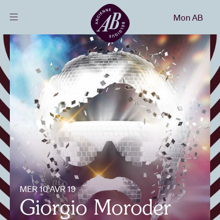
Fermer
Mon AB
FR
Agenda
Projets
Actualités
Infos visiteurs
MER 10 AVR 19
AB ❤ you
Giorgio Moroder