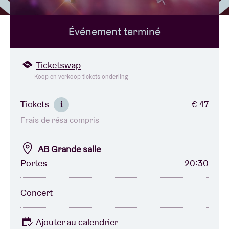
Événement terminé
Location de salles
BRDCST
Ticketswap
Koop en verkoop tickets onderling
ABtv
Tickets
€ 47
i
Frais de résa compris
Chèque-concert
AB Grande salle
À propos de l'AB
Portes
20:30
Contact
Concert
Ajouter au calendrier