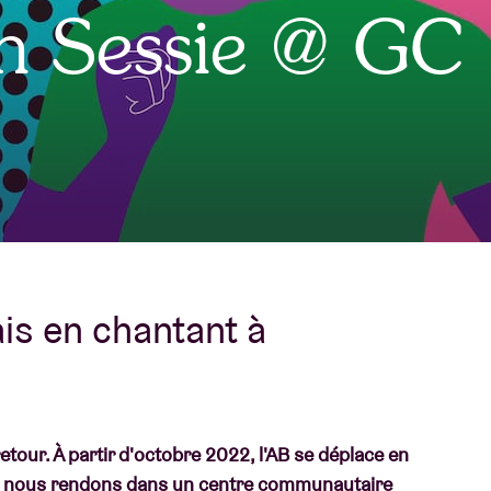
jn Sessie @ GC
À propos de l'A
rs
Contact
is en chantant à
etour. À partir d'octobre 2022, l'AB se déplace en
nous nous rendons dans un centre communautaire