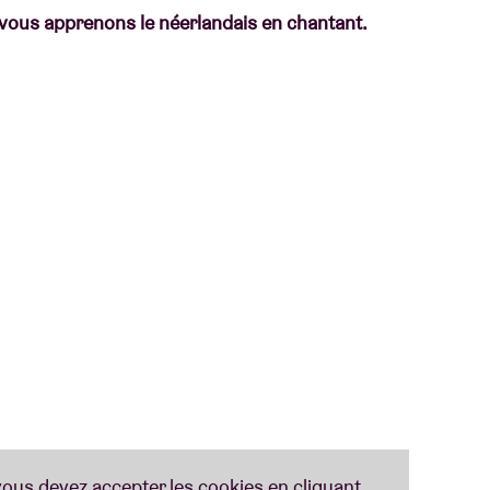
vous apprenons le néerlandais en chantant.
taire Op-Weule
(Woluwe-Saint-Lambert).
 apprendre le néerlandais à Bruxelles, tout en
ons néerlandaises, vous apprenez non seulement
encontrez de nouvelles personnes de manière