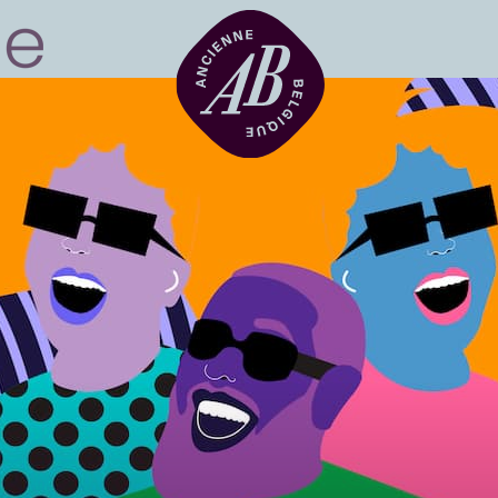
Location de sal
BRDCST
ABtv
Chèque-concer