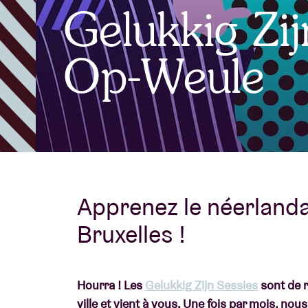
Gelukkig Zi
Infos visiteu
Op-Weule
AB ❤ you
Apprenez le néerlanda
Bruxelles !
Hourra ! Les
Gelukkig Zijn Sessies
sont de r
ville et vient à vous. Une fois par mois, 