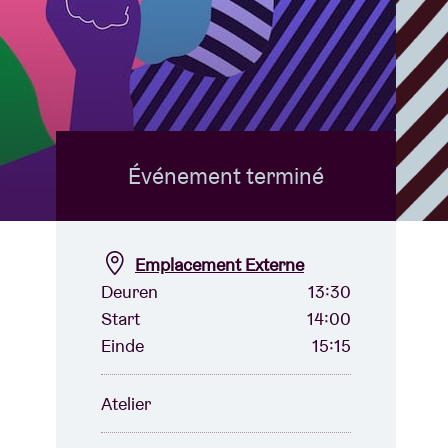
B
Événement terminé
Emplacement Externe
Deuren
13:30
Start
14:00
Einde
15:15
Atelier