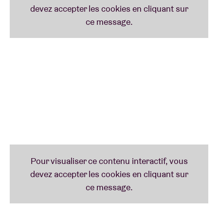
passerons peut-être dans votre communauté.
Envie d'être préparé.e pour la session ?
Découvrez
toutes les paroles des chansons
ici
.
En collaboration avec
Taalunie
et
Theater van A tot
Z
(Lennaert Maes, Peter Schoenaerts et Hans
Primusz)