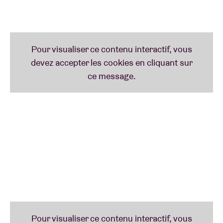
Vous n'avez pas besoin d'être un grand chanteur. Le
plaisir et l'enthousiasme sont les motivations les
plus importantes. Nous fournissons un pianiste, un
chanteur, les paroles et une boisson.
Les sessions ont lieu
chaque mois dans les centres
communautaires de Bruxelles
et sont
gratuites, sur
réservation
.
Jetez un coup d'œil à notre
aperçu
et qui sait, nous