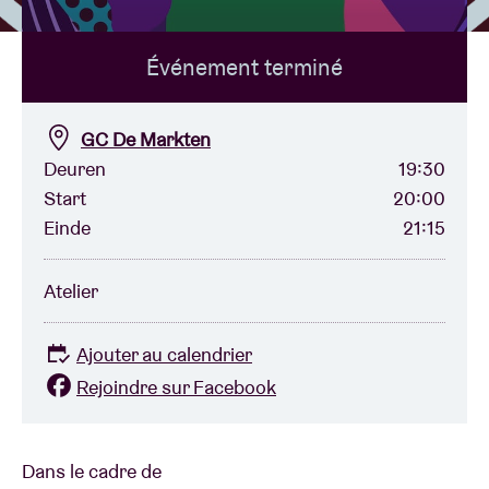
Événement terminé
Location de salles
BRDCST
GC De Markten
Deuren
19:30
Start
20:00
ABtv
Einde
21:15
Chèque-concert
Atelier
À propos de l'AB
Ajouter au calendrier
Rejoindre sur Facebook
Contact
Dans le cadre de