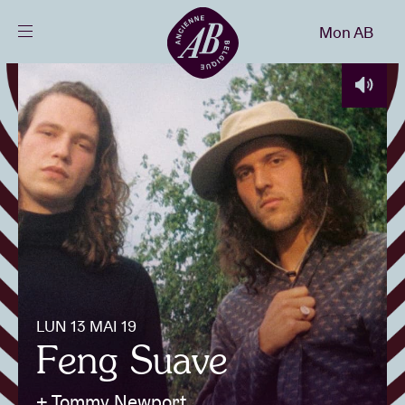
Fermer
Mon AB
FR
Agenda
Projets
Actualités
Infos visiteurs
LUN 13 MAI 19
Feng Suave
AB ❤ you
+ Tommy Newport