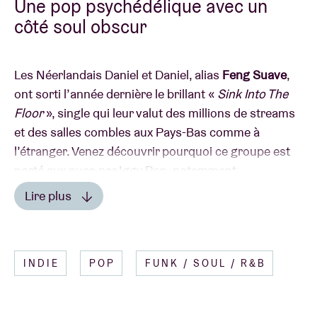
Une pop psychédélique avec un
côté soul obscur
Les Néerlandais Daniel et Daniel, alias
Feng Suave
,
ont sorti l’année dernière le brillant «
Sink Into The
Floor
», single qui leur valut des millions de streams
et des salles combles aux Pays-Bas comme à
l’étranger. Venez découvrir pourquoi ce groupe est
porté aux nues par Iggy Pop, notamment.
Lire plus
CÔTÉ PRESSE
INDIE
POP
FUNK / SOUL / R&B
« Glorious psych-pop with a dark edge » – Clash
Magazine
« Feng Suave compose la chanson la plus sombre,