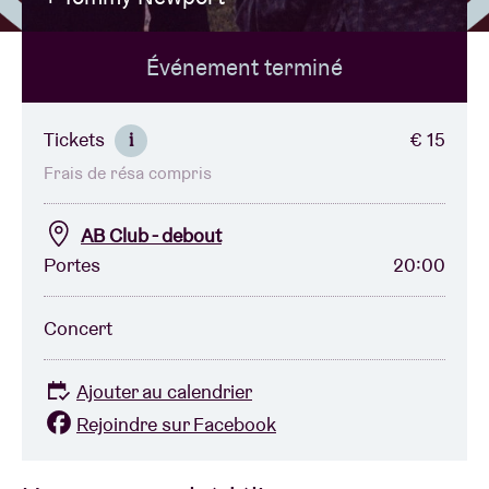
Événement terminé
Location de salles
BRDCST
Tickets
€ 15
i
Frais de résa compris
ABtv
AB Club - debout
Chèque-concert
Portes
20:00
À propos de l'AB
Concert
Contact
Ajouter au calendrier
Rejoindre sur Facebook