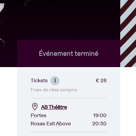
B
Événement terminé
Tickets
€ 28
i
Frais de résa compris
AB Théâtre
Portes
19:00
Rosas Exit Above
20:30