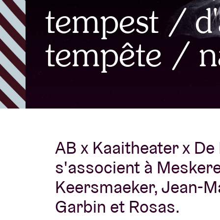
tempest / d'
Infos visiteu
tempête / n
AB ❤ you
AB x Kaaitheater x D
s'associent à Mesker
Keersmaeker, Jean-Mar
Garbin et Rosas.