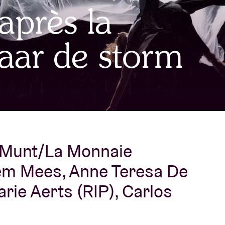
après la
À propos de l'A
rs
aar de storm
Contact
e Munt/La Monnaie
em Mees, Anne Teresa De
ie Aerts (RIP), Carlos