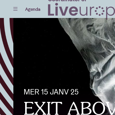
Fermer
Agenda
Agenda
Projets
MER 15 JANV 25
Actualités
EXIT ABOVE