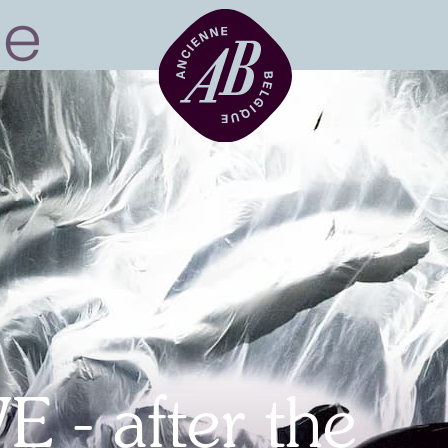
Location de sal
BRDCST
ABtv
 - after the
Chèque-concer