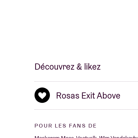
Découvrez & likez
Rosas Exit Above
POUR LES FANS DE
Meskerem Mees, Voetvolk, Wim Vandekeybus,