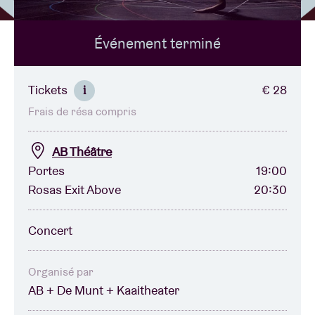
Événement terminé
Location de salles
BRDCST
Tickets
€ 28
i
Frais de résa compris
ABtv
AB Théâtre
Chèque-concert
Portes
19:00
Rosas Exit Above
20:30
À propos de l'AB
Concert
Contact
Organisé par
AB + De Munt + Kaaitheater