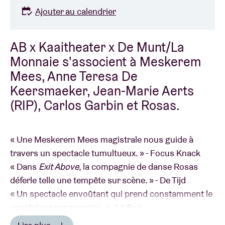
Ajouter au calendrier
AB x Kaaitheater x De Munt/La
Monnaie s'associent à Meskerem
Mees, Anne Teresa De
Keersmaeker, Jean-Marie Aerts
(RIP), Carlos Garbin et Rosas.
« Une Meskerem Mees magistrale nous guide à
travers un spectacle tumultueux. » - Focus Knack
« Dans
Exit Above
, la compagnie de danse Rosas
déferle telle une tempête sur scène. » - De Tijd
« Un spectacle envoûtant qui prend constamment le
spectateur par surprise. » - Le Soir
Cliquez
ici
pour découvrir la réaction du