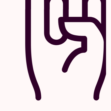
et de rêveries qui montrent à quel point notre monde
intérieur est un paysage à lui tout seul – un paysage
qui, souvent, ne se traverse qu’à pied.
Choreografie / Chorégraphie / Choreography
Anne Teresa De Keersmaeker
Gecreëerd met en gedanst door / Créé avec et dansé
par / Created with and Danced by
Abigail Aleksander, Jean Pierre Buré, Lav Crnčević,
José Paulo dos Santos, Rafa Galdino, Carlos Garbin,
Nina Godderis, Solal Mariotte, Meskerem Mees,
Mariana Miranda, Ariadna Navarrete Valverde, Cintia
Sebők, Jacob Storer
Ook gedanst door / Aussi dansé par / Also Danced
by
Pierre Bastin, Nathan Felix-Rivot, Robson Ledesma,