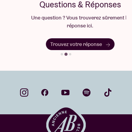
Questions & Réponses
Margarida Ramalhete
Muziek / Musique / Music
Une question ? Vous trouverez sûrement la
Meskerem Mees, Jean-Marie Aerts, Carlos Garbin
réponse ici.
Trouvez votre réponse