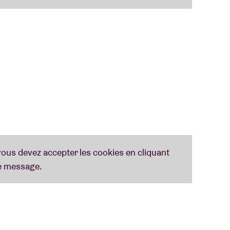
rsonnes trans sont prises pour cible. Dans la
y Tucker, I Will Always Love You”, un deuxième
rès un premier passage chez nous au Pukkelpop
date en salle en Belgique le 14 octobre 2025 à