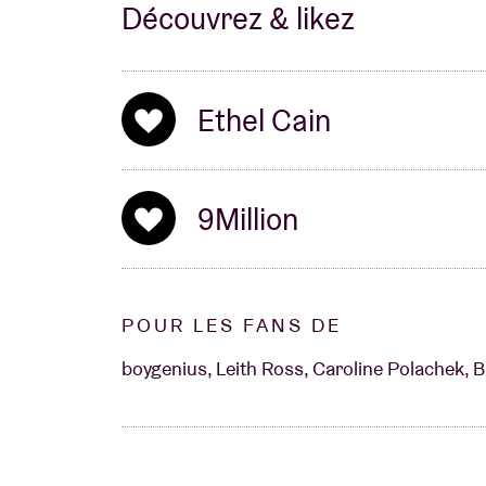
Découvrez & likez
Ethel Cain
9Million
POUR LES FANS DE
boygenius, Leith Ross, Caroline Polachek, Big