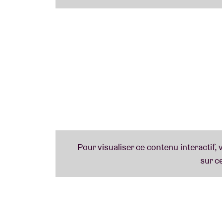
l’actualité américaine traumatisée où les pe
foulée, elle annonce la sortie de “Willoughb
album studio prévu pour août prochain. Ap
2023, Ethel Cain nous confirme sa première 
l’AB. LA découverte de l’année.