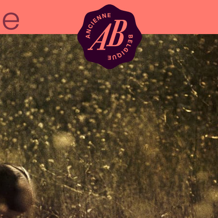
Location de sal
BRDCST
ABtv
Chèque-concer