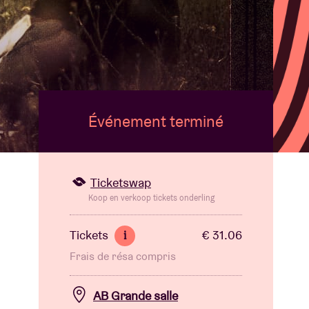
B
Événement terminé
Ticketswap
Koop en verkoop tickets onderling
Tickets
€ 31.06
i
Frais de résa compris
AB Grande salle