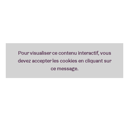
le bassiste Nils Vermeulen (Jukwaa) et le claviériste
Gilles Vandecaveye-Pinoy (Steiger).
Focus Knack
à
propos de leur dernier opus,
The Runner/Uphill Song
:
“Avec sa folktronica, sa synthpop psychédélique et
ses touches de prog et de new age, le groupe couvre
un vaste terrain. L’ambiance est au beau fixe, et des
chansons comme ‘The Runner’ et ‘Hold’ ont un
véritable pouvoir enchanteur.”
ESINAM (solo) (21h)
Esinam Dogbatse est une multi-instrumentiste
belgo-ghanéenne basée à Bruxelles. Fascinée par la
musique depuis son plus jeune âge, elle commence
par jouer du piano, instrument qu’elle finit par
troquer contre la flûte traversière pour des raisons
pratiques – un piano à queue pèse vite entre les 350