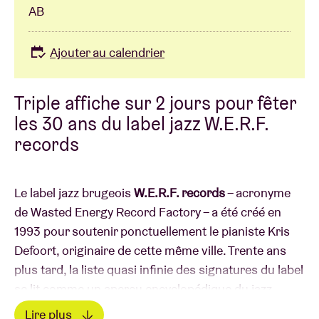
AB
Ajouter au calendrier
Triple affiche sur 2 jours pour fêter
les 30 ans du label jazz W.E.R.F.
records
Le label jazz brugeois
W.E.R.F. records
– acronyme
de Wasted Energy Record Factory – a été créé en
1993 pour soutenir ponctuellement le pianiste Kris
Defoort, originaire de cette même ville. Trente ans
plus tard, la liste quasi infinie des signatures du label
se lit comme un aperçu encyclopédique du jazz
belge. On y trouve des pionniers tels que Brussels
Lire plus