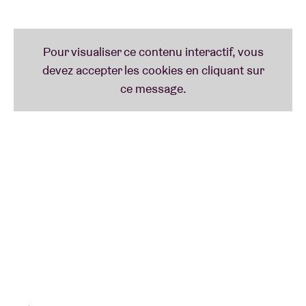
et 550 kilos. D’après
London Jazz News
, son
premier opus
Shapes In Twilights Of Infinity
déploie
un univers sonore incomparable. Esinam crée en
effet un monde bien à elle, truffé de grooves, de
rythmes, de loops et de mélodies.
“Like Sun Ra, I
want my music to lift you up”
, confie-t-elle.
ECHOES OF ZOO PRESENTS
SPEECH OF SPECIES
(22h15)
Prêt·e pour un bel éloge ?
De Standaard
:
“Nathan
Daems (cf. Black Flower) est de loin le saxophoniste
le plus exotique du pays. Avec Echoes of Zoo, il puise
son inspiration aux quatre coins du globe,
notamment en Jamaïque, au Moyen-Orient et dans
les Balkans.”
Et le quotidien de gratifier le dernier