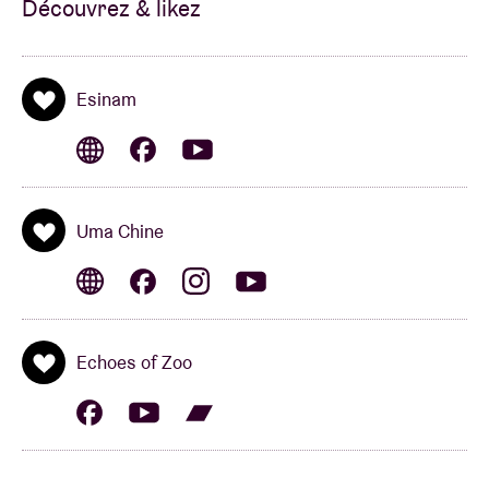
Découvrez & likez
album du groupe,
Speech of Species
, d’une
chronique ****. Le blog musical anglais Louder Than
War va plus loin encore :
“Ever wondered what a
Esinam
collaboration between The Comet Is Coming and
Black Sabbath might sound like? Wonder no more,
because that intriguing match-up is right here!”
À
bon entendeur…
Uma Chine
Echoes of Zoo