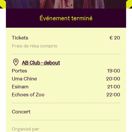
Événement terminé
Location de salles
BRDCST
Tickets
€ 20
Frais de résa compris
ABtv
AB Club - debout
Portes
19:00
Chèque-concert
Uma Chine
20:00
Esinam
21:00
À propos de l'AB
Echoes of Zoo
22:00
Contact
Concert
Organisé par