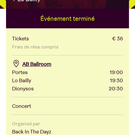
Événement terminé
Location de salles
BRDCST
Tickets
€ 36
Frais de résa compris
ABtv
AB Ballroom
Portes
19:00
Chèque-concert
Lo Bailly
19:30
Dionysos
20:30
À propos de l'AB
Concert
Contact
Organisé par
Back In The Dayz