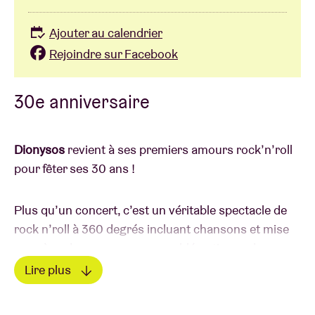
Ajouter au calendrier
Rejoindre sur Facebook
30e anniversaire
Dionysos
revient à ses premiers amours rock’n’roll
pour fêter ses 30 ans !
Plus qu’un concert, c’est un véritable spectacle de
rock n’roll à 360 degrés incluant chansons et mise
en scène des personnages emblématiques de
l’histoire du groupe.
Lire plus
Lire moins
De la magie, de l’adrénaline, de l’émotion et des