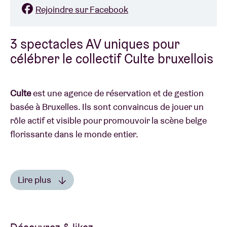
Rejoindre sur Facebook
3 spectacles AV uniques pour
célébrer le collectif Culte bruxellois
Culte
est une agence de réservation et de gestion
basée à Bruxelles. Ils sont convaincus de jouer un
rôle actif et visible pour promouvoir la scène belge
florissante dans le monde entier.
Lire plus
Mika Oki
et
SKY H1
unissent leurs forces et
Lire moins
présentent un nouveau spectacle audiovisuel pour
fêter la sortie d’Azure, le premier album de SKY H1.