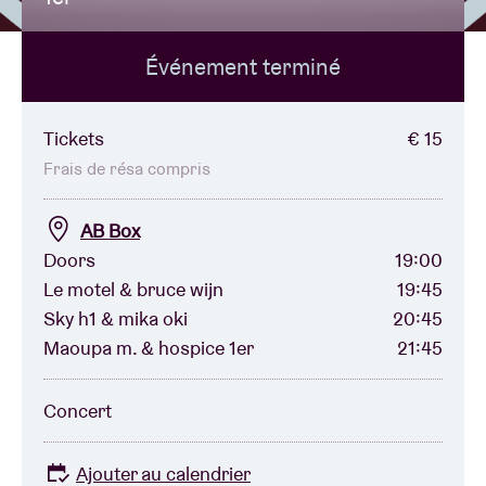
Événement terminé
Location de salles
BRDCST
Tickets
€ 15
Frais de résa compris
ABtv
AB Box
Doors
19:00
Chèque-concert
Le motel & bruce wijn
19:45
Sky h1 & mika oki
20:45
À propos de l'AB
Maoupa m. & hospice 1er
21:45
Contact
Concert
Ajouter au calendrier