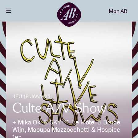
Fermer
Mon AB
FR
Agenda
Projets
Actualités
JEU 19 JANV 23
Infos visiteurs
Culte A/V Show
+ Mika Oki & SKY H1, Le Motel & Bruce
AB ❤ you
Wijn, Maoupa Mazzocchetti & Hospice
1er