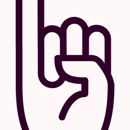
Qu’il travaille en solo, tandem ou formation, Maoupa
Mazzocchetti reste fidèle à sa vision sonore avant-
gardiste, explorant la frontière entre
expérimentations sauvages et harmonies
rythmiques.
Outre ses nombreuses collaborations – citons,
parmi tant d’autres, Beau Wanzer (De-Bons-en-
Pierre), DJ David Gobelin & DJ Cloarec (An Ultimate
DJ), Air Liquid, Eindkrak, Nick Klein, la violoncelliste
Leila Bordreuil et Mika Oki –, il s’est produit un peu
partout en Europe, et notamment sur les scènes
d’Unsound, Intonal, Cafe Oto, Rewire, Nuits
Sonores, Boiler Room, sans oublier le Berghain. Lors
de cette soirée Culte, il nous proposera un spectacle