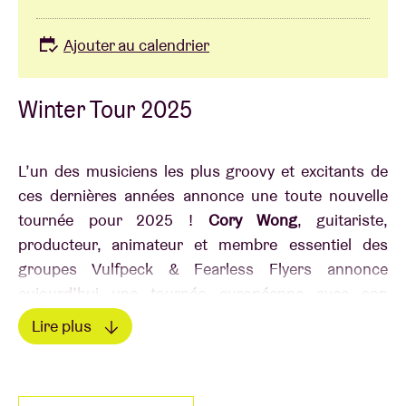
Ajouter au calendrier
Winter Tour 2025
L’un des musiciens les plus groovy et excitants de
ces dernières années annonce une toute nouvelle
tournée pour 2025 !
Cory Wong
, guitariste,
producteur, animateur et membre essentiel des
groupes Vulfpeck & Fearless Flyers annonce
aujourd’hui une tournée européenne avec son
propre groupe ! Après avoir parcouru les Etats-Unis
Lire plus
cet automne, cet artiste unique, nommé à plusieurs
Lire moins
reprises aux Grammy Awards, viendra faire bouger
l’Europe entière début 2025. Cory Wong ne