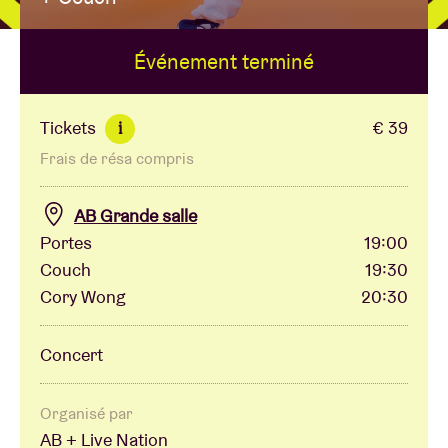
Événement terminé
Location de salles
BRDCST
Tickets
€ 39
i
Frais de résa compris
ABtv
AB Grande salle
Chèque-concert
Portes
19:00
Couch
19:30
Cory Wong
20:30
À propos de l'AB
Concert
Contact
Organisé par
AB + Live Nation