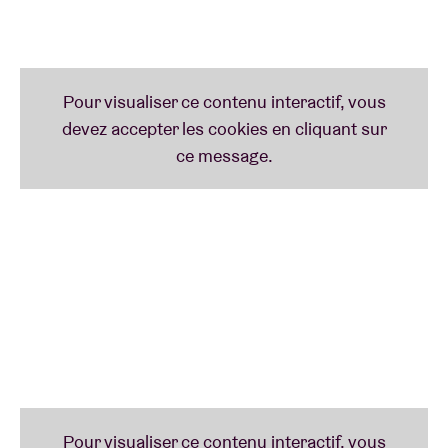
repoussé les frontières du genre. Sa main droite –
peut-être bien la plus élastique au monde – est
capable d’offrir sans relâche les grooves les plus
décoiffant. Intelligent, audacieux et hyper talentueux
Cory Wong fait souffler un vent de fraicheur sur la
scène internationale. Il est animé par la volonté de
transmettre un sentiment de joie à ses auditeurs en
leur permettant de vivre la musique instrumentale de
manière différente. Sans paroles, mais avec une
présence scénique captivante et décalée, Cory Wong
nous fait passer par toutes sortes d’émotions,
incorporant au passage des influences rock, jazz ou
fusion. Cory Wong illumine les scènes partout où il
passe. Ne le ratez pas chez nous le 5 février 2025
sur la scène de l’AB !